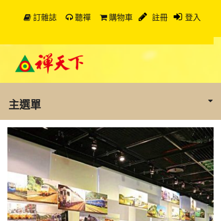
訂雜誌
聽禪
購物車
註冊
登入
主選單