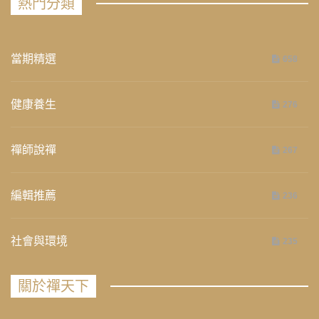
熱門分類
當期精選
658
健康養生
276
禪師說禪
267
編輯推薦
236
社會與環境
235
關於禪天下