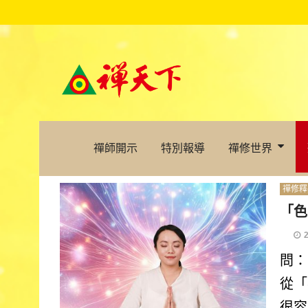
禪師開示
特別報導
禪修世界
禪修釋
「色
問：
從「
很容