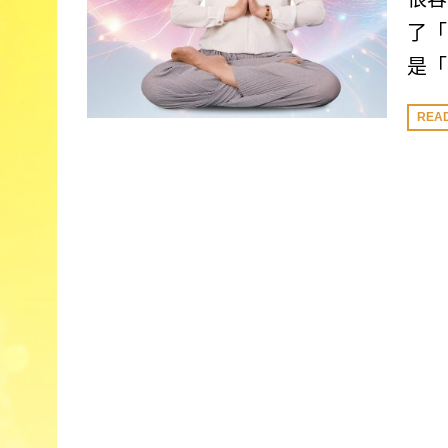
了「
是「
REA