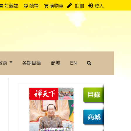
訂雜誌
聽禪
購物車
註冊
登入
教育
各期目錄
商城
EN