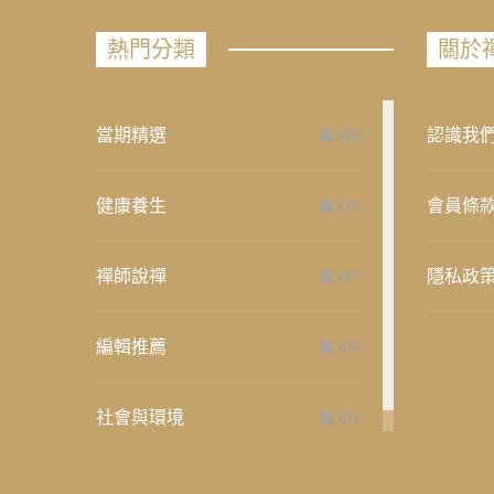
熱門分類
關於
當期精選
認識我
658
健康養生
會員條
276
禪師說禪
隱私政
267
編輯推薦
236
社會與環境
235