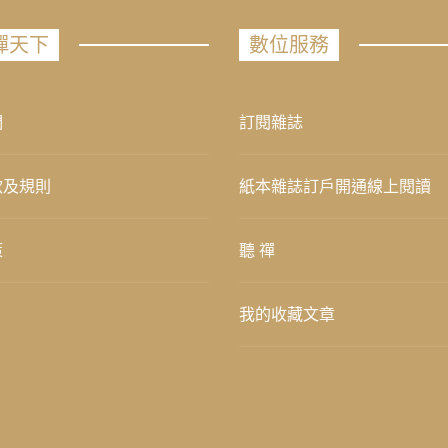
禪天下
數位服務
們
訂閱雜誌
款及規則
紙本雜誌訂戶開通線上閱讀
策
聽 禪
我的收藏文章