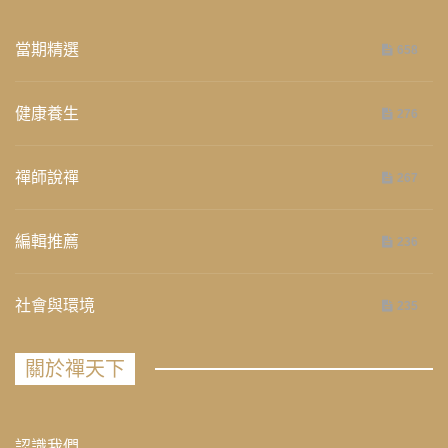
當期精選
658
健康養生
276
禪師說禪
267
編輯推薦
236
社會與環境
235
關於禪天下
認識我們