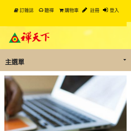
訂雜誌
聽禪
購物車
註冊
登入
主選單