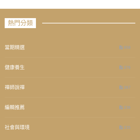
熱門分類
當期精選
658
健康養生
276
禪師說禪
267
編輯推薦
236
社會與環境
235