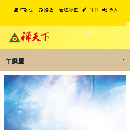
訂雜誌
聽禪
購物車
註冊
登入
主選單