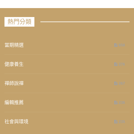
熱門分類
當期精選
658
健康養生
276
禪師說禪
267
編輯推薦
236
社會與環境
235