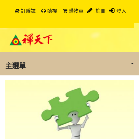
訂雜誌
聽禪
購物車
註冊
登入
主選單