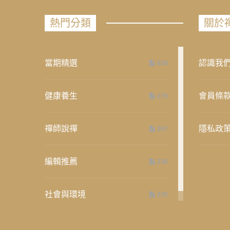
熱門分類
關於
當期精選
認識我
658
健康養生
會員條
276
禪師說禪
隱私政
267
編輯推薦
236
社會與環境
235