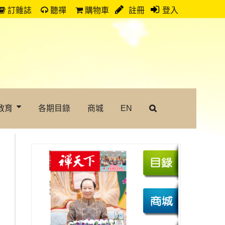
訂雜誌
聽禪
購物車
註冊
登入
教育
各期目錄
商城
EN