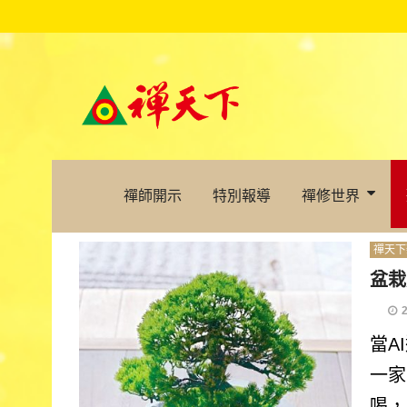
禪師開示
特別報導
禪修世界
禪天下
盆栽
當A
一家
喝，