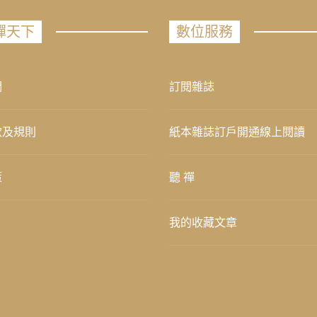
禪天下
數位服務
們
訂閱雜誌
款及規則
紙本雜誌訂戶開通線上閱讀
策
聽 禪
我的收藏文章