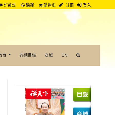
訂雜誌
聽禪
購物車
註冊
登入
教育
各期目錄
商城
EN