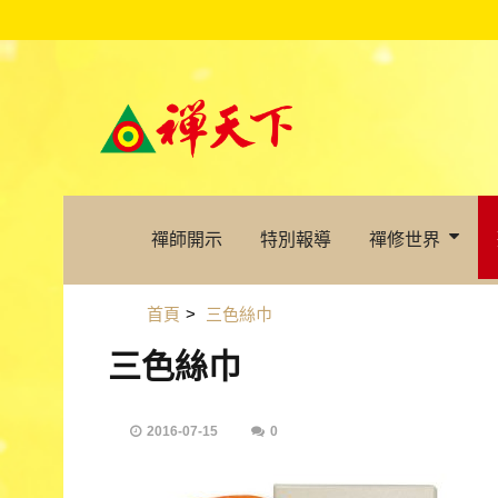
禪師開示
特別報導
禪修世界
首頁
>
三色絲巾
三色絲巾
2016-07-15
0