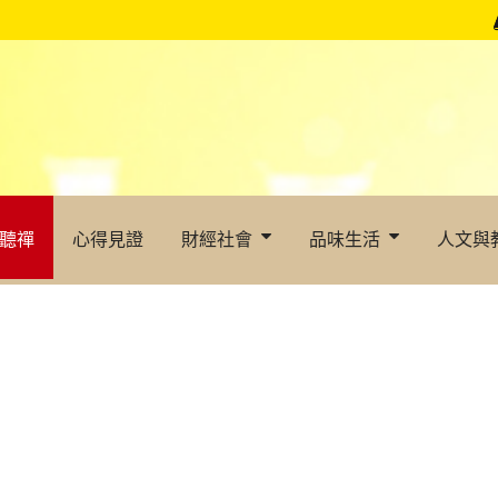
聽禪
心得見證
財經社會
品味生活
人文與