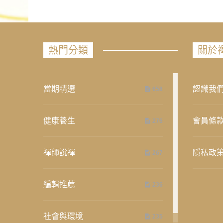
熱門分類
關於
當期精選
認識我
658
健康養生
會員條
276
禪師說禪
隱私政
267
編輯推薦
236
社會與環境
235