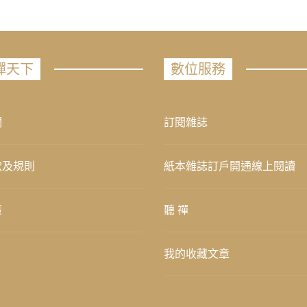
禪天下
數位服務
們
訂閱雜誌
款及規則
紙本雜誌訂戶開通線上閱讀
策
聽 禪
我的收藏文章