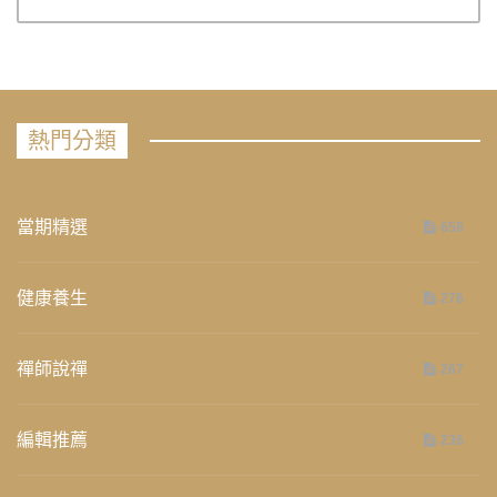
熱門分類
當期精選
658
健康養生
276
禪師說禪
267
編輯推薦
236