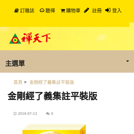
訂雜誌
聽禪
購物車
註冊
登入
主選單
首頁
>
金剛經了義集註平裝版
金剛經了義集註平裝版
2016-07-13
0