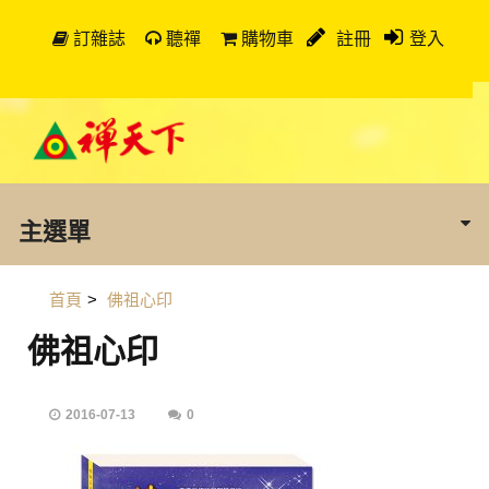
訂雜誌
聽禪
購物車
註冊
登入
主選單
首頁
>
佛祖心印
佛祖心印
2016-07-13
0