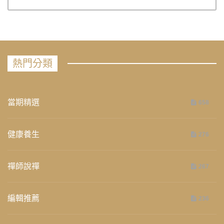
熱門分類
當期精選
658
健康養生
276
禪師說禪
267
編輯推薦
236