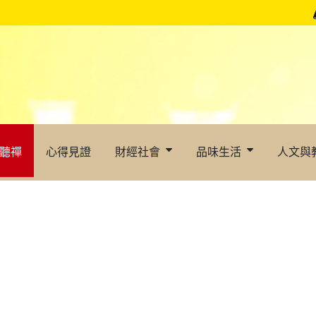
聽禪
心得見證
財經社會
品味生活
人文與