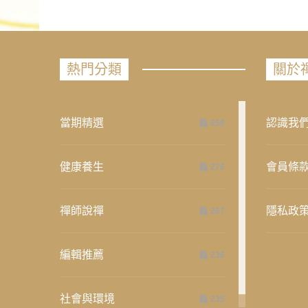
熱門分類
關於
當期精選
認識我
658
健康養生
會員條
276
禪師說禪
隱私政
267
編輯推薦
236
社會與環境
235