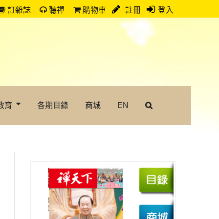
訂雜誌
聽禪
購物車
註冊
登入
教育
各期目錄
商城
EN