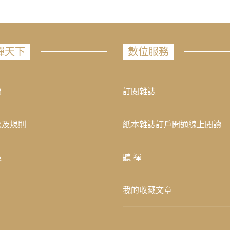
禪天下
數位服務
們
訂閱雜誌
款及規則
紙本雜誌訂戶開通線上閱讀
策
聽 禪
我的收藏文章