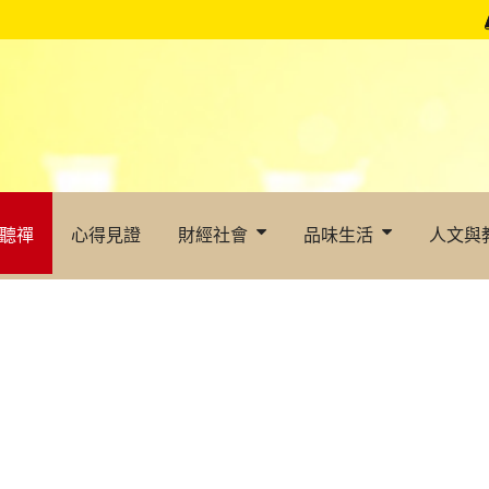
聽禪
心得見證
財經社會
品味生活
人文與