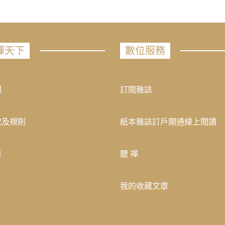
禪天下
數位服務
們
訂閱雜誌
款及規則
紙本雜誌訂戶開通線上閱讀
策
聽 禪
我的收藏文章