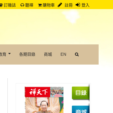
訂雜誌
聽禪
購物車
註冊
登入
教育
各期目錄
商城
EN