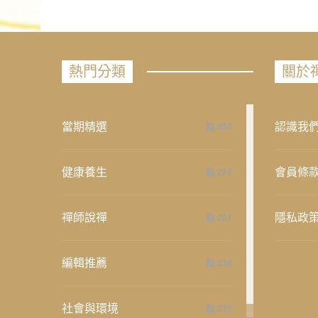
熱門分類
關於
當期精選
認識我
658
健康養生
會員條
276
禪師說禪
隱私政
267
編輯推薦
236
社會與環境
235