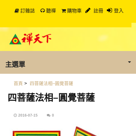
訂雜誌
聽禪
購物車
註冊
登入
主選單
首頁
>
四菩薩法相–圓覺菩薩
四菩薩法相–圓覺菩薩
2016-07-15
0