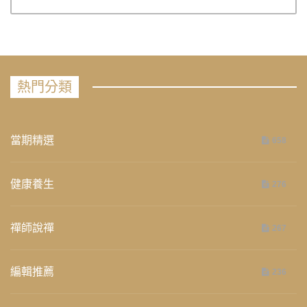
熱門分類
當期精選
658
健康養生
276
禪師說禪
267
編輯推薦
236