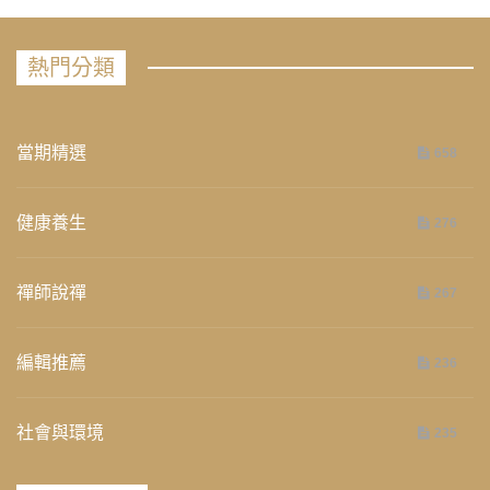
熱門分類
當期精選
658
健康養生
276
禪師說禪
267
編輯推薦
236
社會與環境
235