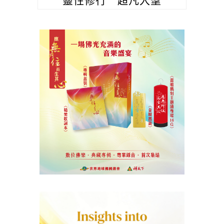
靈性修行 超凡入聖