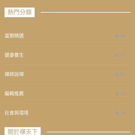
熱門分類
當期精選
658
健康養生
276
禪師說禪
267
編輯推薦
236
社會與環境
235
關於禪天下