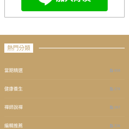
熱門分類
當期精選
658
健康養生
276
禪師說禪
267
編輯推薦
236