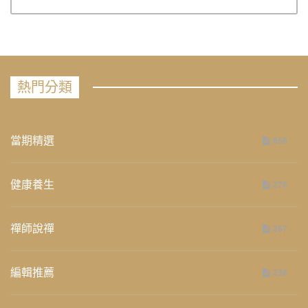
熱門分類
當期精選
658
健康養生
276
禪師說禪
267
編輯推薦
236