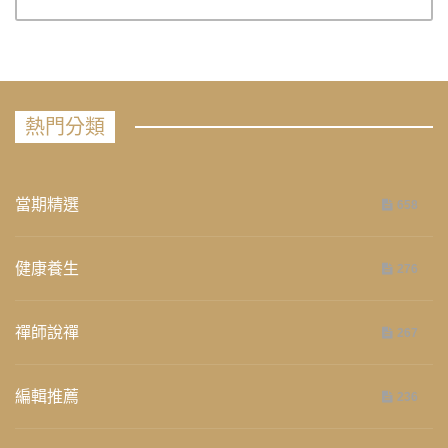
熱門分類
當期精選
658
健康養生
276
禪師說禪
267
編輯推薦
236