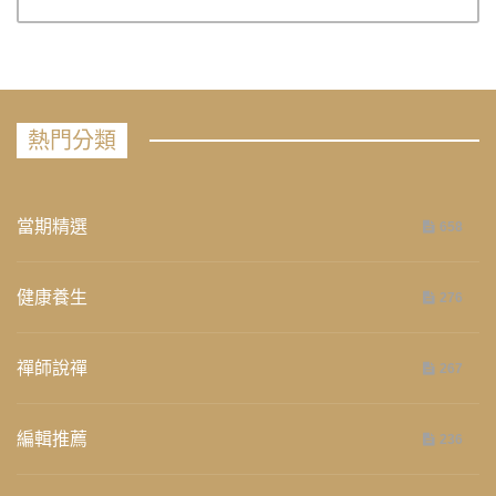
熱門分類
當期精選
658
健康養生
276
禪師說禪
267
編輯推薦
236