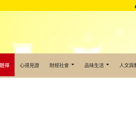
聽禪
心得見證
財經社會
品味生活
人文與