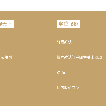
禪天下
數位服務
們
訂閱雜誌
款及規則
紙本雜誌訂戶開通線上閱讀
策
聽 禪
我的收藏文章