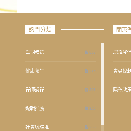
熱門分類
關於
當期精選
認識我
658
健康養生
會員條
276
禪師說禪
隱私政
267
編輯推薦
236
社會與環境
235