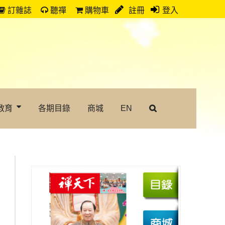
訂雜誌
聽禪
購物車
註冊
登入
教育
各期目錄
商城
EN