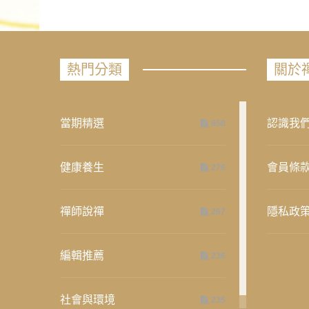
熱門分類
關於
當期精選
認識我
658
健康養生
會員條
276
禪師說禪
隱私政
267
編輯推薦
236
社會與環境
235