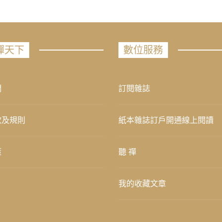
禪天下
數位服務
們
訂閱雜誌
款及規則
紙本雜誌訂戶開通線上閱讀
策
聽 禪
我的收藏文章