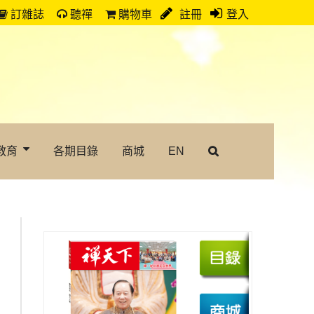
訂雜誌
聽禪
購物車
註冊
登入
教育
各期目錄
商城
EN