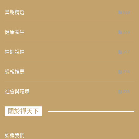
當期精選
658
健康養生
276
禪師說禪
267
編輯推薦
236
社會與環境
235
關於禪天下
認識我們