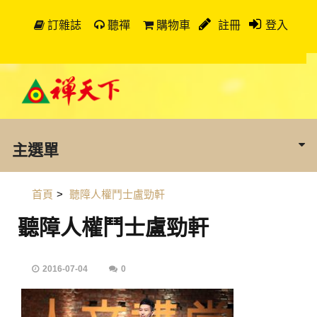
訂雜誌
聽禪
購物車
註冊
登入
主選單
首頁
>
聽障人權鬥士盧勁軒
聽障人權鬥士盧勁軒
2016-07-04
0