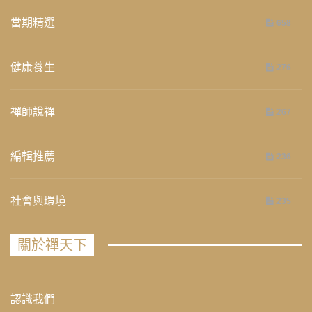
當期精選
658
健康養生
276
禪師說禪
267
編輯推薦
236
社會與環境
235
關於禪天下
認識我們