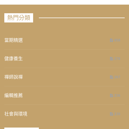
熱門分類
當期精選
658
健康養生
276
禪師說禪
267
編輯推薦
236
社會與環境
235