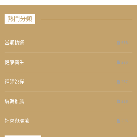
熱門分類
當期精選
658
健康養生
276
禪師說禪
267
編輯推薦
236
社會與環境
235