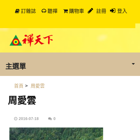
訂雜誌
聽禪
購物車
註冊
登入
主選單
首頁
>
周愛雲
周愛雲
2016-07-18
0