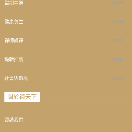
當期精選
658
健康養生
276
禪師說禪
267
編輯推薦
236
社會與環境
235
關於禪天下
認識我們