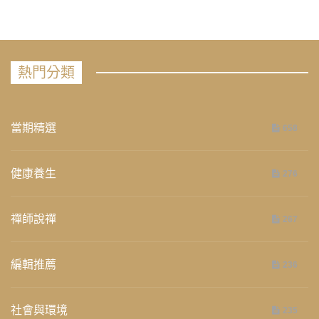
熱門分類
當期精選
658
健康養生
276
禪師說禪
267
編輯推薦
236
社會與環境
235