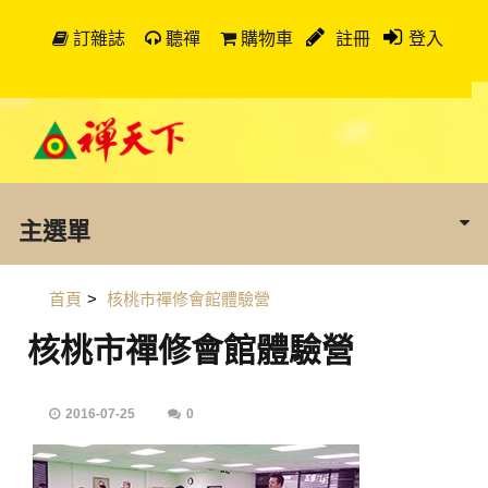
訂雜誌
聽禪
購物車
註冊
登入
主選單
首頁
>
核桃市禪修會館體驗營
核桃市禪修會館體驗營
2016-07-25
0