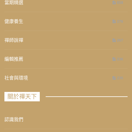
當期精選
658
健康養生
276
禪師說禪
267
編輯推薦
236
社會與環境
235
關於禪天下
認識我們