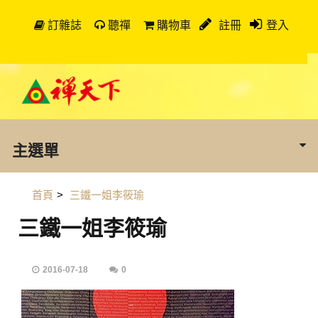
訂雜誌
聽禪
購物車
註冊
登入
主選單
首頁
>
三鐵一姐李筱瑜
三鐵一姐李筱瑜
2016-07-18
0