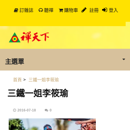
訂雜誌
聽禪
購物車
註冊
登入
主選單
首頁
>
三鐵一姐李筱瑜
三鐵一姐李筱瑜
2016-07-18
0