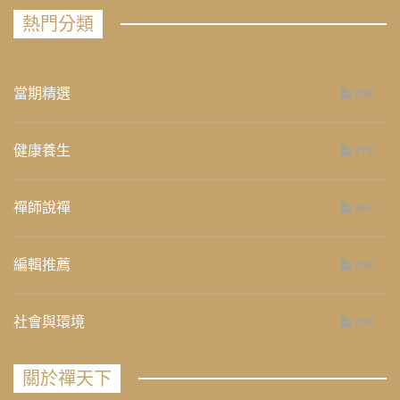
熱門分類
當期精選
658
健康養生
276
禪師說禪
267
編輯推薦
236
社會與環境
235
關於禪天下