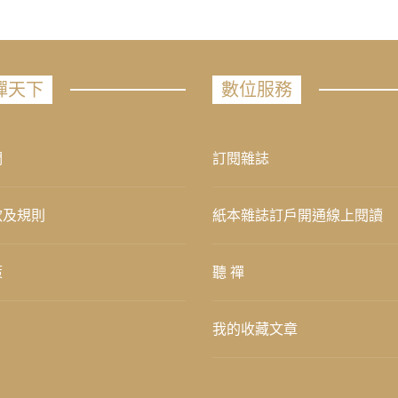
禪天下
數位服務
們
訂閱雜誌
款及規則
紙本雜誌訂戶開通線上閱讀
策
聽 禪
我的收藏文章