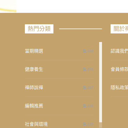
熱門分類
關於
當期精選
認識我
658
健康養生
會員條
276
禪師說禪
隱私政
267
編輯推薦
236
社會與環境
235