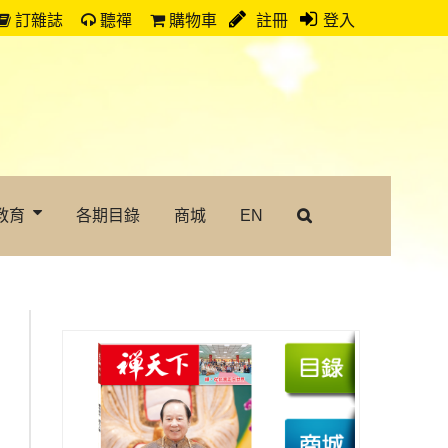
訂雜誌
聽禪
購物車
註冊
登入
教育
各期目錄
商城
EN