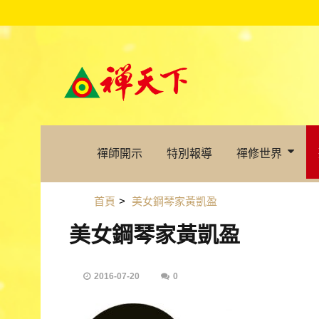
禪師開示
特別報導
禪修世界
首頁
>
美女鋼琴家黃凱盈
美女鋼琴家黃凱盈
2016-07-20
0