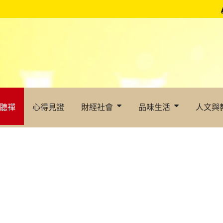
聽禪
心得見證
財經社會
品味生活
人文與