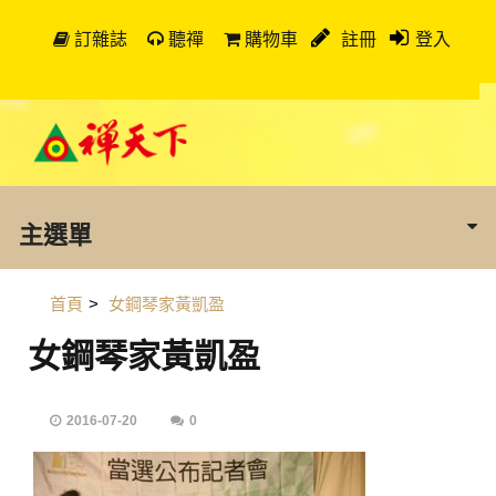
訂雜誌
聽禪
購物車
註冊
登入
主選單
首頁
>
女鋼琴家黃凱盈
女鋼琴家黃凱盈
2016-07-20
0