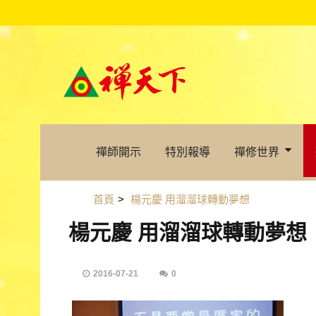
禪師開示
特別報導
禪修世界
首頁
>
楊元慶 用溜溜球轉動夢想
楊元慶 用溜溜球轉動夢想
2016-07-21
0