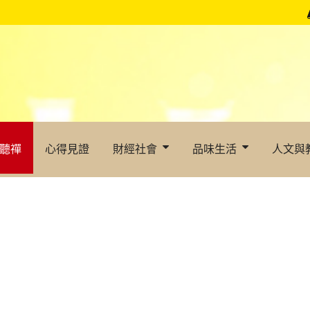
聽禪
心得見證
財經社會
品味生活
人文與