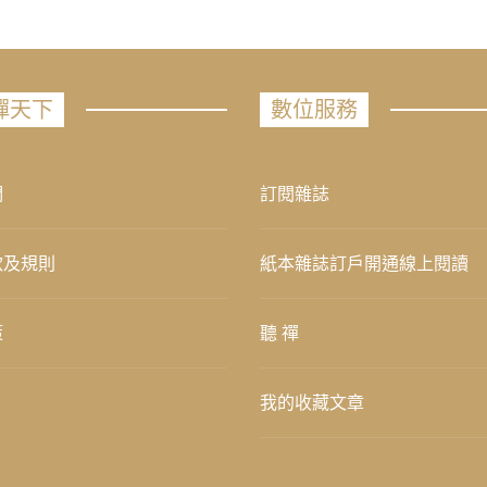
禪天下
數位服務
們
訂閱雜誌
款及規則
紙本雜誌訂戶開通線上閱讀
策
聽 禪
我的收藏文章