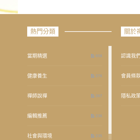
熱門分類
關於
當期精選
認識我
658
健康養生
會員條
276
禪師說禪
隱私政
267
編輯推薦
236
社會與環境
235