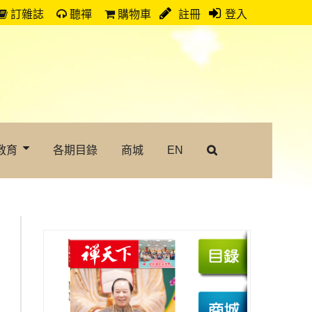
訂雜誌
聽禪
購物車
註冊
登入
教育
各期目錄
商城
EN