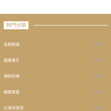
熱門分類
當期精選
658
健康養生
276
禪師說禪
267
編輯推薦
236
社會與環境
235