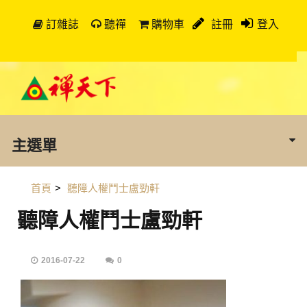
訂雜誌
聽禪
購物車
註冊
登入
主選單
首頁
>
聽障人權鬥士盧勁軒
聽障人權鬥士盧勁軒
2016-07-22
0