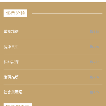
熱門分類
當期精選
658
健康養生
276
禪師說禪
267
編輯推薦
236
社會與環境
235