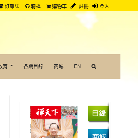
訂雜誌
聽禪
購物車
註冊
登入
教育
各期目錄
商城
EN