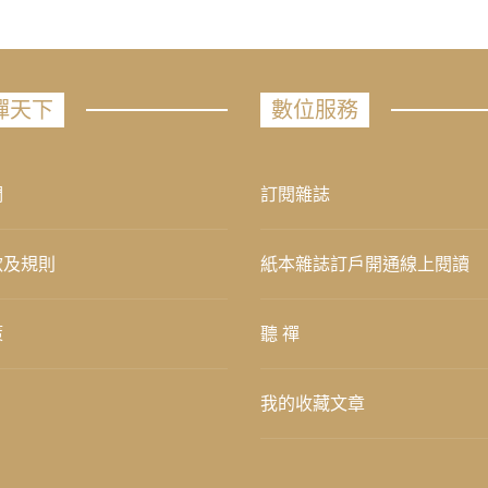
禪天下
數位服務
們
訂閱雜誌
款及規則
紙本雜誌訂戶開通線上閱讀
策
聽 禪
我的收藏文章