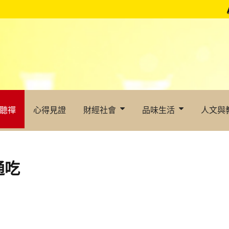
聽禪
心得見證
財經社會
品味生活
人文與
通吃