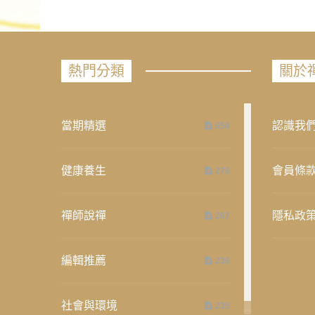
熱門分類
關於
當期精選
認識我
658
健康養生
會員條
276
禪師說禪
隱私政
267
編輯推薦
236
社會與環境
235