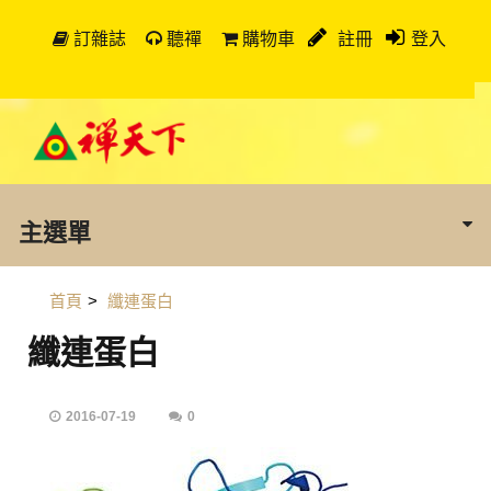
訂雜誌
聽禪
購物車
註冊
登入
主選單
首頁
>
纖連蛋白
纖連蛋白
2016-07-19
0