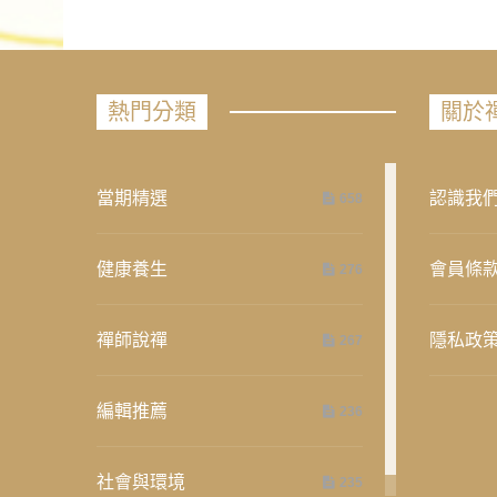
熱門分類
關於
當期精選
認識我
658
健康養生
會員條
276
禪師說禪
隱私政
267
編輯推薦
236
社會與環境
235