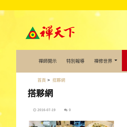
禪師開示
特別報導
禪修世界
首頁
>
搭夥網
搭夥網
2016-07-19
0