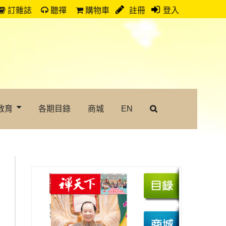
訂雜誌
聽禪
購物車
註冊
登入
教育
各期目錄
商城
EN