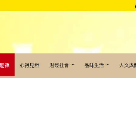
聽禪
心得見證
財經社會
品味生活
人文與