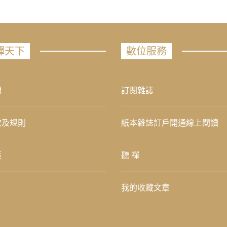
禪天下
數位服務
們
訂閱雜誌
款及規則
紙本雜誌訂戶開通線上閱讀
策
聽 禪
我的收藏文章