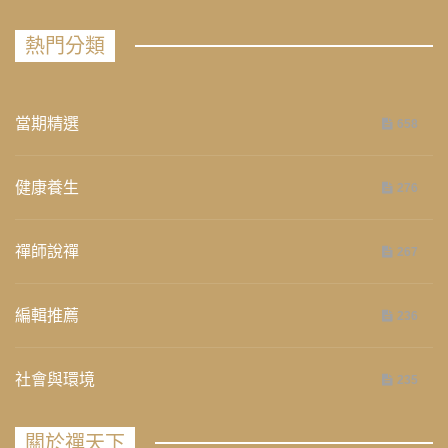
熱門分類
當期精選
658
健康養生
276
禪師說禪
267
編輯推薦
236
社會與環境
235
關於禪天下