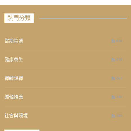
熱門分類
當期精選
658
健康養生
276
禪師說禪
267
編輯推薦
236
社會與環境
235