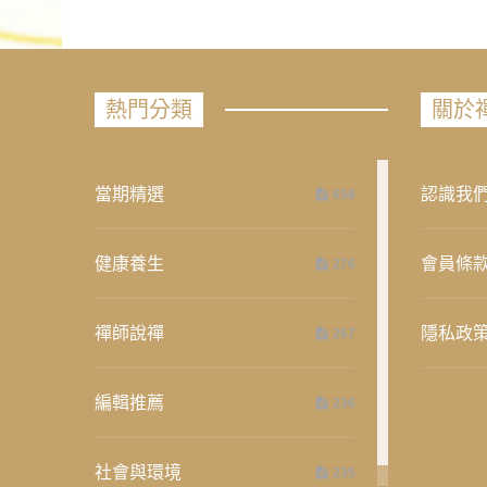
熱門分類
關於
當期精選
認識我
658
健康養生
會員條
276
禪師說禪
隱私政
267
編輯推薦
236
社會與環境
235