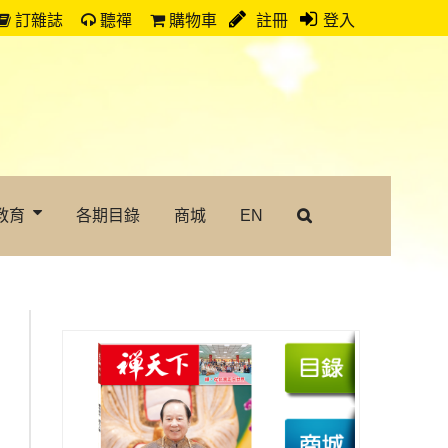
訂雜誌
聽禪
購物車
註冊
登入
教育
各期目錄
商城
EN