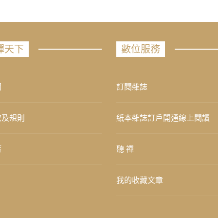
禪天下
數位服務
們
訂閱雜誌
款及規則
紙本雜誌訂戶開通線上閱讀
策
聽 禪
我的收藏文章