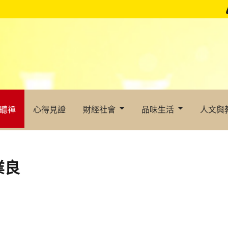
聽禪
心得見證
財經社會
品味生活
人文與
業良