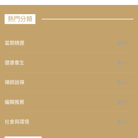
熱門分類
當期精選
658
健康養生
276
禪師說禪
267
編輯推薦
236
社會與環境
235