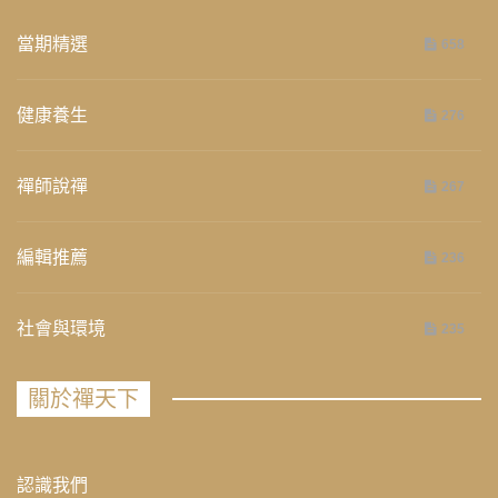
當期精選
658
健康養生
276
禪師說禪
267
編輯推薦
236
社會與環境
235
關於禪天下
認識我們