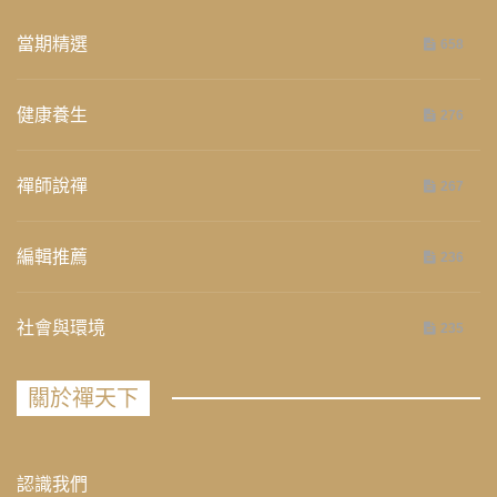
當期精選
658
健康養生
276
禪師說禪
267
編輯推薦
236
社會與環境
235
關於禪天下
認識我們