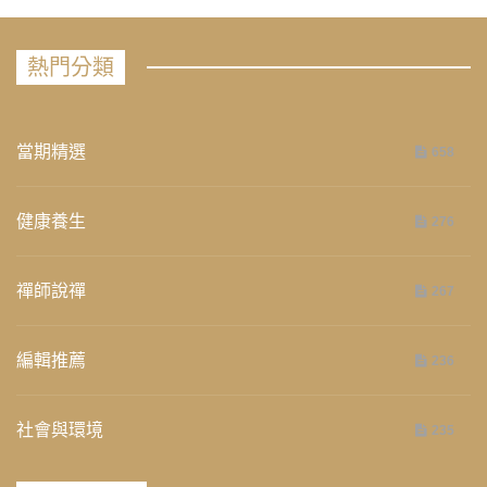
熱門分類
當期精選
658
健康養生
276
禪師說禪
267
編輯推薦
236
社會與環境
235