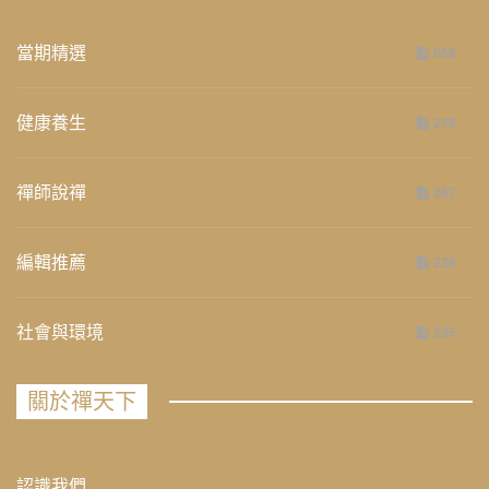
當期精選
658
健康養生
276
禪師說禪
267
編輯推薦
236
社會與環境
235
關於禪天下
認識我們