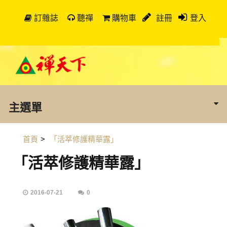
訂雜誌
聽禪
購物車
註冊
登入
主選單
首頁
>
「活萃修護精華露」
「活萃修護精華露」
2016-07-21
0