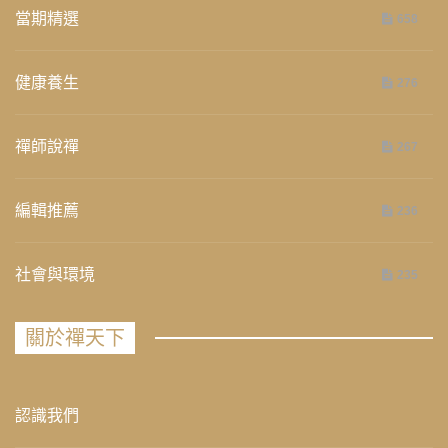
當期精選
658
健康養生
276
禪師說禪
267
編輯推薦
236
社會與環境
235
關於禪天下
認識我們