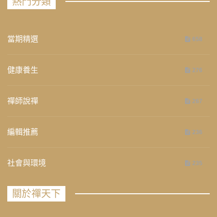
熱門分類
當期精選
658
健康養生
276
禪師說禪
267
編輯推薦
236
社會與環境
235
關於禪天下