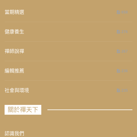
當期精選
658
健康養生
276
禪師說禪
267
編輯推薦
236
社會與環境
235
關於禪天下
認識我們