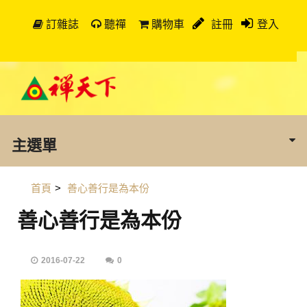
訂雜誌
聽禪
購物車
註冊
登入
主選單
首頁
>
善心善行是為本份
善心善行是為本份
2016-07-22
0