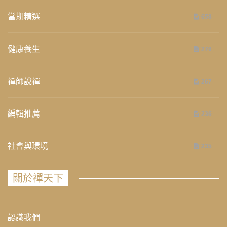
當期精選
658
健康養生
276
禪師說禪
267
編輯推薦
236
社會與環境
235
關於禪天下
認識我們